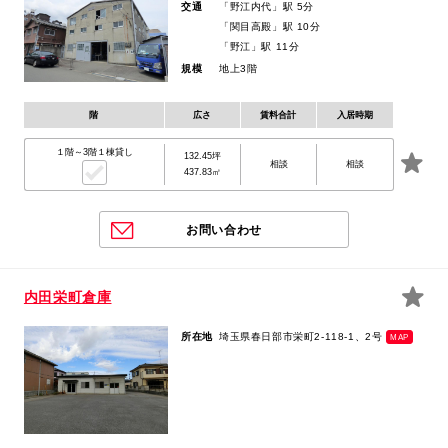
交通
「野江内代」駅 5分
「関目高殿」駅 10分
「野江」駅 11分
規模
地上3階
階
広さ
賃料合計
入居時期
１階～3階１棟貸し
132.45坪
相談
相談
437.83㎡
お問い合わせ
内田栄町倉庫
所在地
埼玉県春日部市栄町2-118-1、2号
MAP