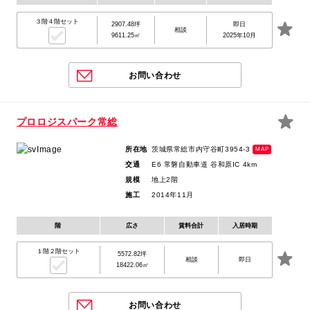
３階４階セット
2907.48坪
即日
相談
9611.25㎡
2025年10月
お問い合わせ
プロロジスパーク常総
所在地
茨城県常総市内守谷町3954-3
MAP
交通
E6 常磐自動車道 谷和原IC 4km
規模
地上2階
施工
2014年11月
階
広さ
賃料合計
入居時期
１階２階セット
5572.82坪
相談
即日
18422.06㎡
お問い合わせ