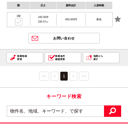
階
広さ
賃料合計
入居時期
1階
100.00坪
400,000円
更地
330.57㎡
お問い合わせ
検索地域
検索条件
地図から
変更
確認変更
探す
<<
<
1
>
>>
キーワード検索