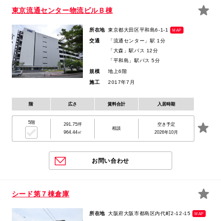
東京流通センター物流ビルＢ棟
所在地
東京都大田区平和島6-1-1
MAP
交通
「流通センター」駅 1分
「大森」駅バス 12分
「平和島」駅バス 5分
規模
地上6階
施工
2017年7月
階
広さ
賃料合計
入居時期
5階
291.75坪
空き予定
相談
964.44㎡
2026年10月
お問い合わせ
シード第７棟倉庫
所在地
大阪府大阪市都島区内代町2-12-15
MAP