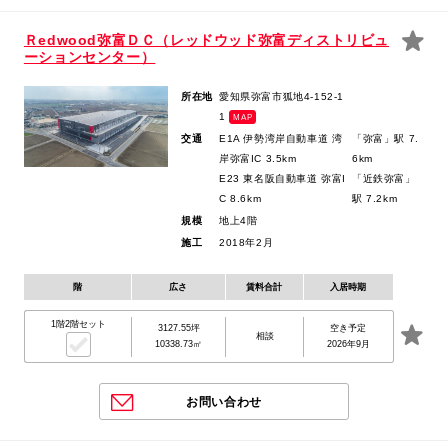
Ｒedwood弥富ＤＣ（レッドウッド弥富ディストリビュ
ーションセンター）
所在地
愛知県弥富市狐地4-152-1
1
MAP
交通
E1A 伊勢湾岸自動車道 湾
「弥富」駅 7.
岸弥富IC 3.5km
6km
E23 東名阪自動車道 弥富I
「近鉄弥富」
C 8.6km
駅 7.2km
規模
地上4階
施工
2018年2月
階
広さ
賃料合計
入居時期
1階2階セット
3127.55坪
空き予定
相談
10338.73㎡
2026年9月
お問い合わせ