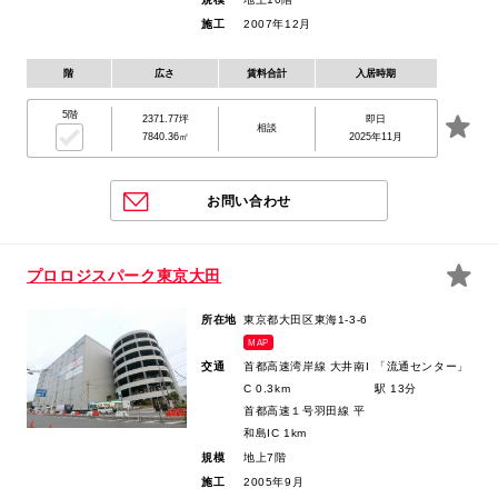
施工
2007年12月
階
広さ
賃料合計
入居時期
5階
2371.77坪
即日
相談
7840.36㎡
2025年11月
お問い合わせ
プロロジスパーク東京大田
所在地
東京都大田区東海1-3-6
MAP
交通
首都高速湾岸線 大井南I
「流通センター」
C 0.3km
駅 13分
首都高速１号羽田線 平
和島IC 1km
規模
地上7階
施工
2005年9月