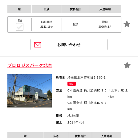
階
広さ
賃料合計
入居時期
4階
615.85坪
即日
相談
2141.16㎡
2026年3月
お問い合わせ
プロロジスパーク北本
所在地
埼玉県北本市朝日2-160-1
MAP
交通
C4 圏央道 桶川加納IC 3.5
「北本」駅 2.
km
4km
C4 圏央道 桶川北本IC 9.3
km
規模
地上4階
施工
2014年4月
階
広さ
賃料合計
入居時期