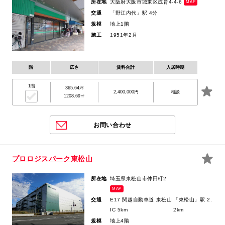
所在地
大阪府大阪市城東区成育4-4-6
MAP
交通
「野江内代」駅 4分
規模
地上1階
施工
1951年2月
階
広さ
賃料合計
入居時期
1階
365.64坪
2,400,000円
相談
1208.69㎡
お問い合わせ
プロロジスパーク東松山
所在地
埼玉県東松山市仲田町2
MAP
交通
E17 関越自動車道 東松山
「東松山」駅 2.
IC 5km
2km
規模
地上4階