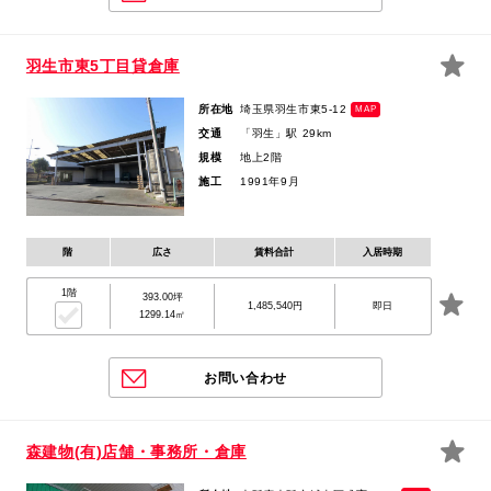
羽生市東5丁目貸倉庫
所在地
埼玉県羽生市東5-12
MAP
交通
「羽生」駅 29km
規模
地上2階
施工
1991年9月
階
広さ
賃料合計
入居時期
1階
393.00坪
1,485,540円
即日
1299.14㎡
お問い合わせ
森建物(有)店舗・事務所・倉庫