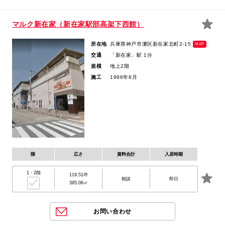
マルク新在家（新在家駅部高架下西館）
所在地
兵庫県神戸市灘区新在家北町2-15
MAP
交通
「新在家」駅 1分
規模
地上2階
施工
1996年8月
階
広さ
賃料合計
入居時期
1・2階
119.51坪
相談
即日
395.06㎡
お問い合わせ