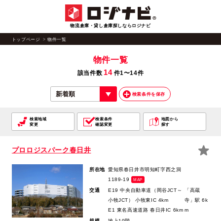
物流倉庫・貸し倉庫探しならロジナビ
トップページ
物件一覧
物件一覧
14
該当件数
件1〜14件
検索条件を保存
検索地域
検索条件
地図から
変更
確認変更
探す
プロロジスパーク春日井
所在地
愛知県春日井市明知町字西之洞
1189-19
MAP
交通
E19 中央自動車道（岡谷JCT～
「高蔵
小牧JCT） 小牧東IC 4km
寺」駅 6k
E1 東名高速道路 春日井IC 6km
m
規模
地上10階