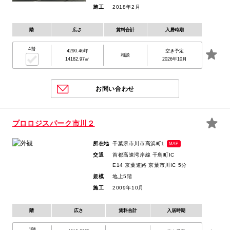
施工
2018年2月
階
広さ
賃料合計
入居時期
4階
4290.46坪
空き予定
相談
14182.97㎡
2026年10月
お問い合わせ
プロロジスパーク市川２
所在地
千葉県市川市高浜町1
MAP
交通
首都高速湾岸線 千鳥町IC
E14 京葉道路 京葉市川IC 5分
規模
地上5階
施工
2009年10月
階
広さ
賃料合計
入居時期
1階