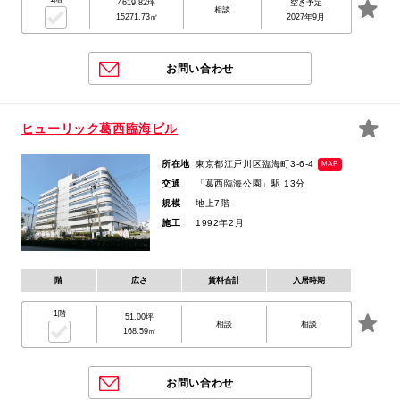
4619.82坪
空き予定
相談
15271.73㎡
2027年9月
お問い合わせ
ヒューリック葛西臨海ビル
所在地
東京都江戸川区臨海町3-6-4
MAP
交通
「葛西臨海公園」駅 13分
規模
地上7階
施工
1992年2月
階
広さ
賃料合計
入居時期
1階
51.00坪
相談
相談
168.59㎡
お問い合わせ