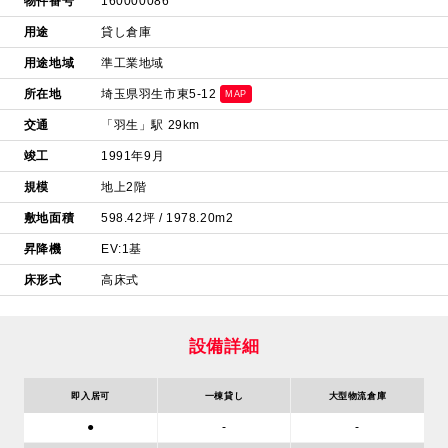
物件番号
160000086
用途
貸し倉庫
用途地域
準工業地域
所在地
埼玉県羽生市東5-12
MAP
交通
「羽生」駅 29km
竣工
1991年9月
規模
地上2階
敷地面積
598.42坪 / 1978.20m2
昇降機
EV:1基
床形式
高床式
設備詳細
即入居可
一棟貸し
大型物流倉庫
●
-
-