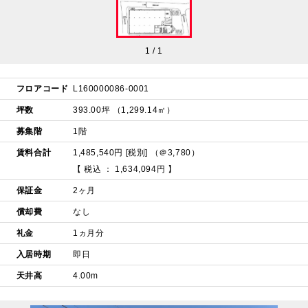
1
/
1
フロアコード
L160000086-0001
坪数
393.00坪 （1,299.14㎡）
募集階
1階
賃料合計
1,485,540円 [税別] （＠3,780）
【 税込 ： 1,634,094円 】
保証金
2ヶ月
償却費
なし
礼金
1ヵ月分
入居時期
即日
天井高
4.00m