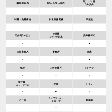
駅・バス停
築10年以内
ICから5km以内
5分以内
-
-
-
制震・免震構造
非常用発電機
平屋建
-
-
-
床荷重
天井高5m以上
昇降機(EV)
1.5ｔ/㎡以上
-
-
●
大型車進入
事務所
高床
-
-
●
低床
24h稼働可
クレーン
-
-
-
変圧器・
空調
トイレ
キュービクル
-
●
-
ランプウェイ・
バース
駐車場
スロープ
-
-
-