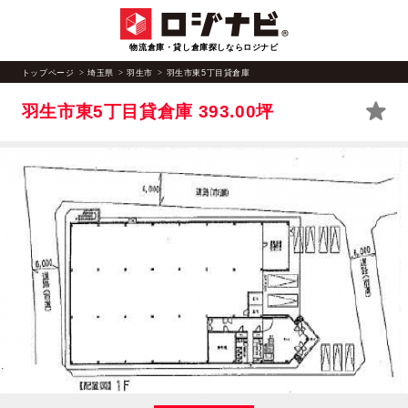
物流倉庫・貸し倉庫探しならロジナビ
トップページ
埼玉県
羽生市
羽生市東5丁目貸倉庫
羽生市東5丁目貸倉庫
393.00坪