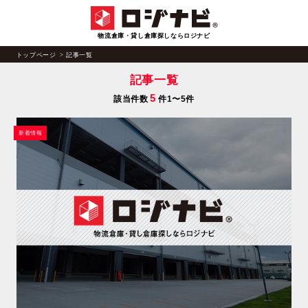
物流倉庫・貸し倉庫探しならロジナビ
トップページ
記事一覧
記事一覧
5
該当件数
件1〜5件
新着情報