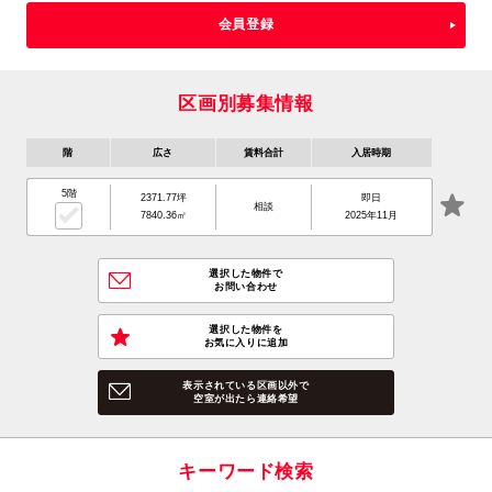
会員登録
区画別募集情報
階
広さ
賃料合計
入居時期
5階
2371.77坪
即日
相談
7840.36㎡
2025年11月
選択した物件で
お問い合わせ
選択した物件を
お気に入りに追加
表示されている区画以外で
空室が出たら連絡希望
キーワード検索