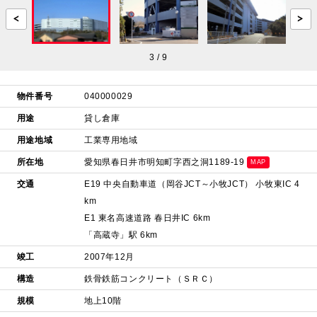
3
/
9
物件番号
040000029
用途
貸し倉庫
用途地域
工業専用地域
所在地
愛知県春日井市明知町字西之洞1189-19
MAP
交通
E19 中央自動車道（岡谷JCT～小牧JCT） 小牧東IC 4
km
E1 東名高速道路 春日井IC 6km
「高蔵寺」駅 6km
竣工
2007年12月
構造
鉄骨鉄筋コンクリート（ＳＲＣ）
規模
地上10階