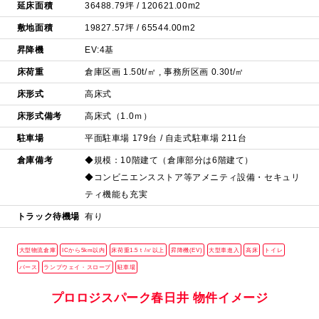
延床面積
36488.79坪 / 120621.00m2
敷地面積
19827.57坪 / 65544.00m2
昇降機
EV:4基
床荷重
倉庫区画 1.50t/㎡ , 事務所区画 0.30t/㎡
床形式
高床式
床形式備考
高床式（1.0ｍ）
駐車場
平面駐車場 179台 / 自走式駐車場 211台
倉庫備考
◆規模：10階建て（倉庫部分は6階建て）
◆コンビニエンスストア等アメニティ設備・セキュリ
ティ機能も充実
トラック待機場
有り
大型物流倉庫
ICから5km以内
床荷重1.5ｔ/㎡以上
昇降機(EV)
大型車進入
高床
トイレ
バース
ランプウェイ・スロープ
駐車場
プロロジスパーク春日井
物件イメージ