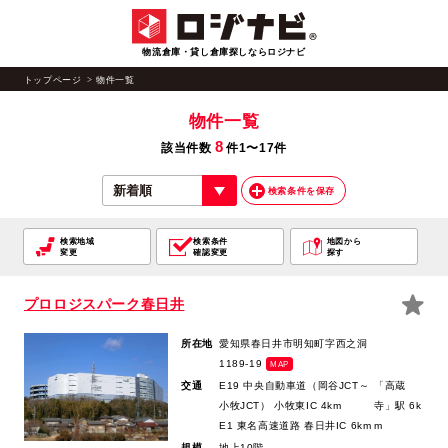
物流倉庫・貸し倉庫探しならロジナビ
トップページ
物件一覧
物件一覧
8
該当件数
件1〜17件
検索条件を保存
検索地域
検索条件
地図から
変更
確認変更
探す
プロロジスパーク春日井
所在地
愛知県春日井市明知町字西之洞
1189-19
MAP
交通
E19 中央自動車道（岡谷JCT～
「高蔵
小牧JCT） 小牧東IC 4km
寺」駅 6k
E1 東名高速道路 春日井IC 6km
m
規模
地上10階