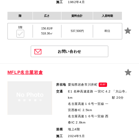
施工
1962年4月
階
広さ
賃料合計
入居時期
1階
156.81坪
537,500円
即日
518.36㎡
お問い合わせ
MFLP名古屋岩倉
所在地
愛知県岩倉市川井町
MAP
交通
E1 名神高速道路 一宮IC 4.2
「大山寺」
km
駅 20分
名古屋高速１６号一宮線 一
宮西春IC 2.5km
名古屋高速１６号一宮線 西
春IC 2.8km
規模
地上4階
施工
2024年5月