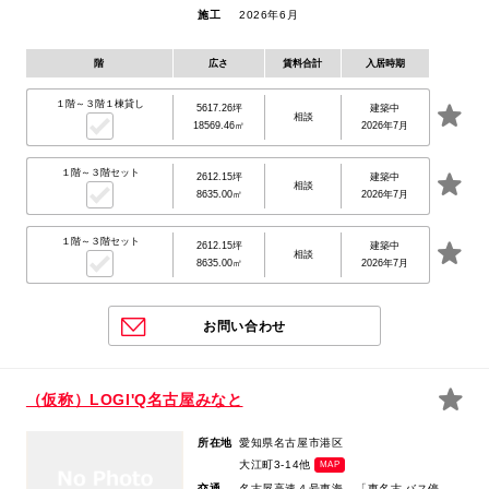
施工
2026年6月
階
広さ
賃料合計
入居時期
１階～３階１棟貸し
5617.26坪
建築中
相談
18569.46㎡
2026年7月
１階～３階セット
2612.15坪
建築中
相談
8635.00㎡
2026年7月
１階～３階セット
2612.15坪
建築中
相談
8635.00㎡
2026年7月
お問い合わせ
（仮称）LOGI'Q名古屋みなと
所在地
愛知県名古屋市港区
大江町3-14他
MAP
交通
名古屋高速４号東海
「東名古
バス停