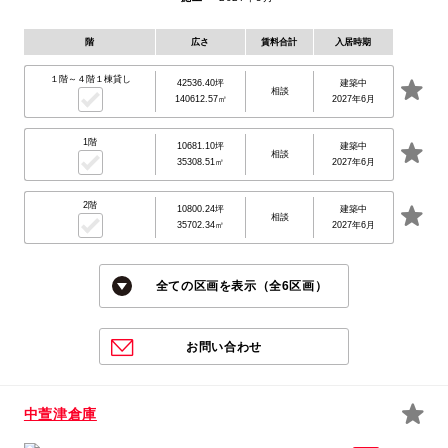
階
広さ
賃料合計
入居時期
１階～４階１棟貸し
42536.40坪
建築中
相談
140612.57㎡
2027年6月
1階
10681.10坪
建築中
相談
35308.51㎡
2027年6月
2階
10800.24坪
建築中
相談
35702.34㎡
2027年6月
全ての区画を表示（全6区画）
お問い合わせ
中萱津倉庫