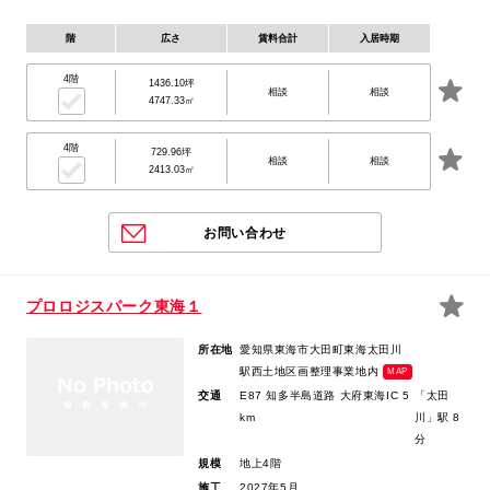
階
広さ
賃料合計
入居時期
4階
1436.10坪
相談
相談
4747.33㎡
4階
729.96坪
相談
相談
2413.03㎡
お問い合わせ
プロロジスパーク東海１
所在地
愛知県東海市大田町東海太田川
駅西土地区画整理事業地内
MAP
交通
E87 知多半島道路 大府東海IC 5
「太田
km
川」駅 8
分
規模
地上4階
施工
2027年5月