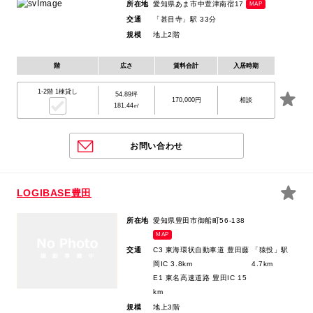
所在地
愛知県あま市中萱津南宿17
MAP
交通
「甚目寺」駅 33分
規模
地上2階
階
広さ
賃料合計
入居時期
1-2階 1棟貸し
54.89坪
170,000円
相談
181.44㎡
お問い合わせ
LOGIBASE豊田
所在地
愛知県豊田市御船町56-138
MAP
交通
C3 東海環状自動車道 豊田藤
「猿投」駅
岡IC 3.8km
4.7km
E1 東名高速道路 豊田IC 15
km
規模
地上3階