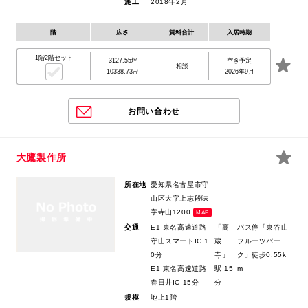
施工
2018年2月
階
広さ
賃料合計
入居時期
1階2階セット
3127.55坪
空き予定
相談
10338.73㎡
2026年9月
お問い合わせ
大鷹製作所
所在地
愛知県名古屋市守
山区大字上志段味
字寺山1200
MAP
交通
E1 東名高速道路
「高
バス停「東谷山
守山スマートIC 1
蔵
フルーツパー
0分
寺」
ク」徒歩0.55k
E1 東名高速道路
駅 15
m
春日井IC 15分
分
規模
地上1階