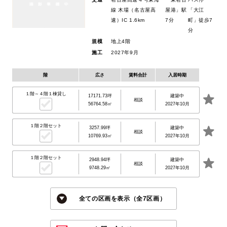
線 木場（名古屋高
屋港」駅
「大江
速）IC 1.6km
7分
町」徒歩7
分
規模
地上4階
施工
2027年9月
階
広さ
賃料合計
入居時期
１階～４階１棟貸し
17171.73坪
建築中
相談
56764.58㎡
2027年10月
１階２階セット
3257.99坪
建築中
相談
10769.93㎡
2027年10月
１階２階セット
2948.94坪
建築中
相談
9748.29㎡
2027年10月
全ての区画を表示（全7区画）