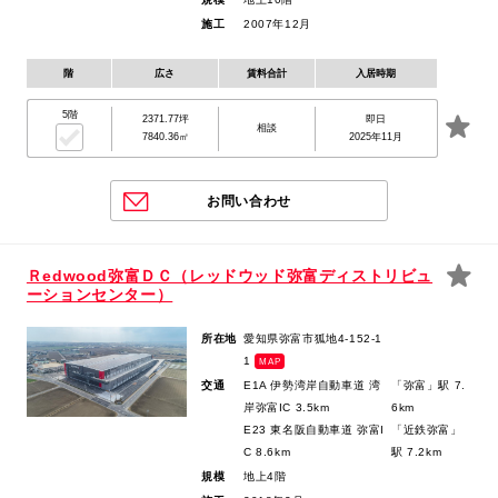
施工
2007年12月
階
広さ
賃料合計
入居時期
5階
2371.77坪
即日
相談
7840.36㎡
2025年11月
お問い合わせ
Ｒedwood弥富ＤＣ（レッドウッド弥富ディストリビュ
ーションセンター）
所在地
愛知県弥富市狐地4-152-1
1
MAP
交通
E1A 伊勢湾岸自動車道 湾
「弥富」駅 7.
岸弥富IC 3.5km
6km
E23 東名阪自動車道 弥富I
「近鉄弥富」
C 8.6km
駅 7.2km
規模
地上4階