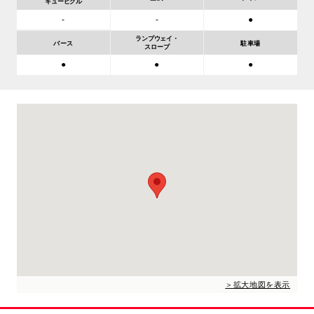
キュービクル
-
-
●
ランプウェイ・
バース
駐車場
スロープ
●
●
●
＞拡大地図を表示