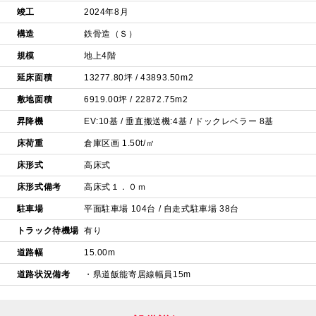
竣工
2024年8月
構造
鉄骨造（Ｓ）
規模
地上4階
延床面積
13277.80坪 / 43893.50m2
敷地面積
6919.00坪 / 22872.75m2
昇降機
EV:10基 / 垂直搬送機:4基 / ドックレベラー 8基
床荷重
倉庫区画 1.50t/㎡
床形式
高床式
床形式備考
高床式１．０ｍ
駐車場
平面駐車場 104台 / 自走式駐車場 38台
トラック待機場
有り
道路幅
15.00m
道路状況備考
・県道飯能寄居線幅員15m