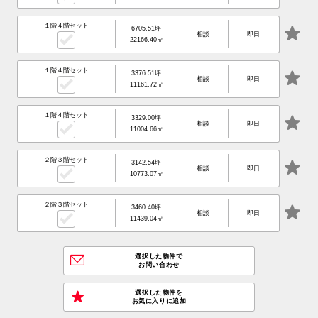
１階４階セット
6705.51坪
相談
即日
22166.40㎡
１階４階セット
3376.51坪
相談
即日
11161.72㎡
１階４階セット
3329.00坪
相談
即日
11004.66㎡
２階３階セット
3142.54坪
相談
即日
10773.07㎡
２階３階セット
3460.40坪
相談
即日
11439.04㎡
選択した物件で
お問い合わせ
選択した物件を
お気に入りに追加