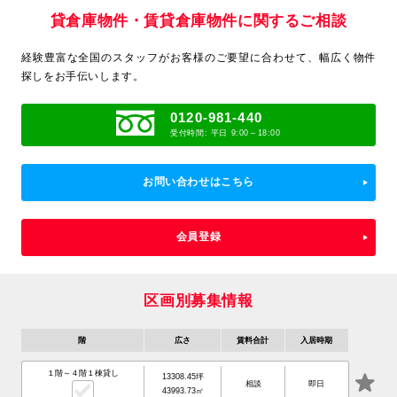
貸倉庫物件・賃貸倉庫物件に関するご相談
経験豊富な全国のスタッフがお客様のご要望に合わせて、
幅広く物件
探しをお手伝いします。
0120-981-440
受付時間: 平日 9:00～18:00
お問い合わせはこちら
会員登録
区画別募集情報
階
広さ
賃料合計
入居時期
１階～４階１棟貸し
13308.45坪
相談
即日
43993.73㎡