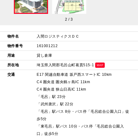
2
/
3
物件名
入間ロジスティクスＤＣ
物件番号
161001212
用途
貸し倉庫
所在地
埼玉県入間郡毛呂山町葛貫515-1
MAP
交通
E17 関越自動車道 坂戸西スマートIC 10km
C4 圏央道 圏央鶴ヶ島IC 11km
C4 圏央道 狭山日高IC 11km
「毛呂」駅 23分
「武州唐沢」駅 22分
「毛呂」駅バス 8分・バス停「毛呂総合公園入口」徒
歩5分
「東毛呂」駅バス 10分・バス停「毛呂総合公園入
口」徒歩5分