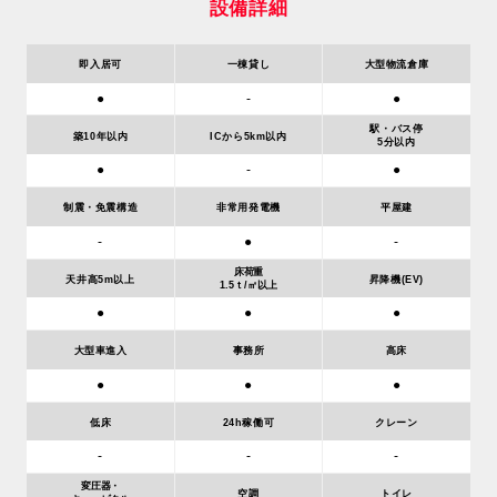
設備詳細
即入居可
一棟貸し
大型物流倉庫
●
-
●
駅・バス停
築10年以内
ICから5km以内
5分以内
●
●
-
制震・免震構造
非常用発電機
平屋建
-
●
-
床荷重
天井高5m以上
昇降機(EV)
1.5ｔ/㎡以上
●
●
●
大型車進入
事務所
高床
●
●
●
低床
24h稼働可
クレーン
-
-
-
変圧器・
空調
トイレ