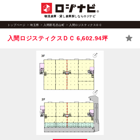
物流倉庫・貸し倉庫探しならロジナビ
トップページ
埼玉県
入間郡毛呂山町
入間ロジスティクスＤＣ
入間ロジスティクスＤＣ
6,602.94坪