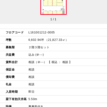
1
/
1
フロアコード
L161001212-0005
坪数
6,602.94坪 （21,827.33㎡）
募集階
２階３階セット
共益費
込み (＠---)
賃料合計
相談（＠---）
【 税込 ： 相談 】
保証金
相談
償却費
相談
礼金
相談
入居時期
即日
梁下有効天井高
5.50m
設備
事務所付き