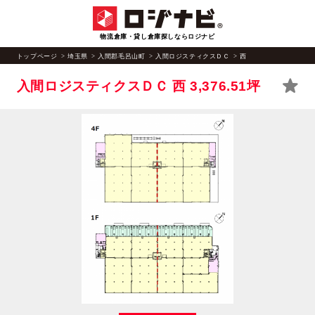
物流倉庫・貸し倉庫探しならロジナビ
トップページ
埼玉県
入間郡毛呂山町
入間ロジスティクスＤＣ
西
入間ロジスティクスＤＣ 西
3,376.51坪