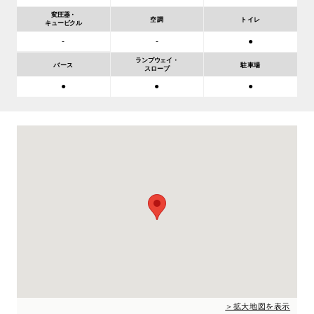
変圧器・
空調
トイレ
キュービクル
-
-
●
ランプウェイ・
バース
駐車場
スロープ
●
●
●
＞拡大地図を表示