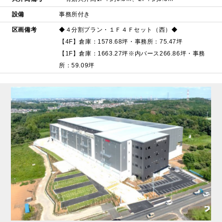
設備
事務所付き
区画備考
◆４分割プラン・１Ｆ４Ｆセット（西）◆
【4F】倉庫：1578.68坪・事務所：75.47坪
【1F】倉庫：1663.27坪※内バース266.86坪・事務
所：59.09坪