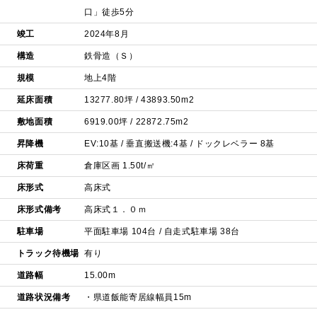
口」徒歩5分
竣工
2024年8月
構造
鉄骨造（Ｓ）
規模
地上4階
延床面積
13277.80坪 / 43893.50m2
敷地面積
6919.00坪 / 22872.75m2
昇降機
EV:10基 / 垂直搬送機:4基 / ドックレベラー 8基
床荷重
倉庫区画 1.50t/㎡
床形式
高床式
床形式備考
高床式１．０ｍ
駐車場
平面駐車場 104台 / 自走式駐車場 38台
トラック待機場
有り
道路幅
15.00m
道路状況備考
・県道飯能寄居線幅員15m