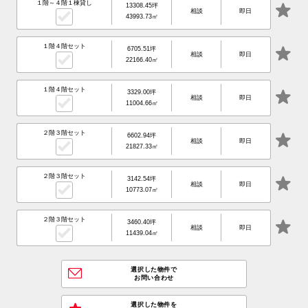
１階～４階１棟貸し
13308.45坪
相談
即日
43993.73㎡
１階４階セット
6705.51坪
相談
即日
22166.40㎡
１階４階セット
3329.00坪
相談
即日
11004.66㎡
２階３階セット
6602.94坪
相談
即日
21827.33㎡
２階３階セット
3142.54坪
相談
即日
10773.07㎡
２階３階セット
3460.40坪
相談
即日
11439.04㎡
選択した物件で
お問い合わせ
選択した物件を