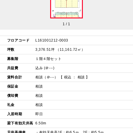
1
/
1
フロアコード
L161001212-0003
坪数
3,376.51坪 （11,161.72㎡）
募集階
１階４階セット
共益費
込み (＠---)
賃料合計
相談（＠---）
【 税込 ： 相談 】
保証金
相談
償却費
相談
礼金
相談
入居時期
即日
梁下有効天井高
6.50m
天井高備考
・有効天井高1F：約6.5ｍ、2F：約5.5ｍ