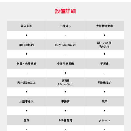
設備詳細
即入居可
一棟貸し
大型物流倉庫
●
-
●
駅・バス停
築10年以内
ICから5km以内
5分以内
●
●
-
制震・免震構造
非常用発電機
平屋建
-
●
-
床荷重
天井高5m以上
昇降機(EV)
1.5ｔ/㎡以上
●
●
●
大型車進入
事務所
高床
●
●
●
低床
24h稼働可
クレーン
-
-
-