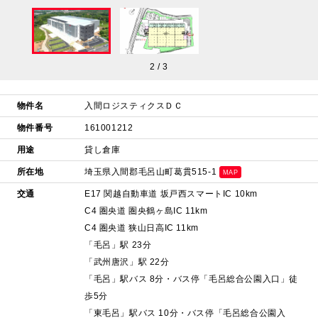
2
/
3
物件名
入間ロジスティクスＤＣ
物件番号
161001212
用途
貸し倉庫
所在地
埼玉県入間郡毛呂山町葛貫515-1
MAP
交通
E17 関越自動車道 坂戸西スマートIC 10km
C4 圏央道 圏央鶴ヶ島IC 11km
C4 圏央道 狭山日高IC 11km
「毛呂」駅 23分
「武州唐沢」駅 22分
「毛呂」駅バス 8分・バス停「毛呂総合公園入口」徒
歩5分
「東毛呂」駅バス 10分・バス停「毛呂総合公園入