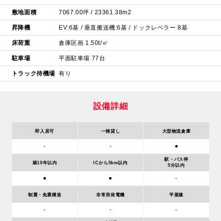
敷地面積
7067.00坪 / 23361.38m2
昇降機
EV:6基 / 垂直搬送機:6基 / ドックレベラー 8基
床荷重
倉庫区画 1.50t/㎡
駐車場
平面駐車場 77台
トラック待機場
有り
設備詳細
即入居可
一棟貸し
大型物流倉庫
-
-
●
駅・バス停
築10年以内
ICから5km以内
5分以内
-
●
●
制震・免震構造
非常用発電機
平屋建
-
-
-