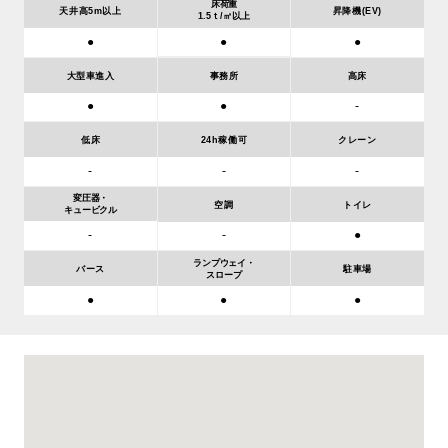
床荷重
天井高5m以上
昇降機(EV)
1.5ｔ/㎡以上
●
●
●
大型車進入
事務所
高床
●
●
-
低床
24h稼働可
クレーン
-
-
-
変圧器・
空調
トイレ
キュービクル
-
-
●
ランプウェイ・
バース
駐車場
スロープ
●
●
●