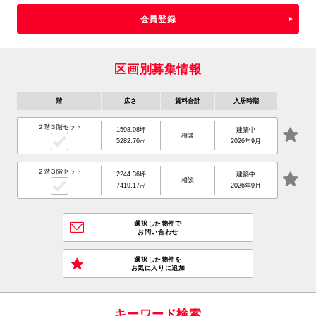
会員登録
区画別募集情報
階
広さ
賃料合計
入居時期
２階３階セット
1598.08坪
建築中
相談
5282.76㎡
2026年9月
２階３階セット
2244.36坪
建築中
相談
7419.17㎡
2026年9月
選択した物件で
お問い合わせ
選択した物件を
お気に入りに追加
キーワード検索