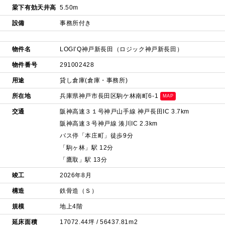
梁下有効天井高
5.50m
設備
事務所付き
物件名
LOGI’Q神戸新長田（ロジック神戸新長田）
物件番号
291002428
用途
貸し倉庫(倉庫・事務所)
所在地
兵庫県神戸市長田区駒ケ林南町6-1
MAP
交通
阪神高速３１号神戸山手線 神戸長田IC 3.7km
阪神高速３号神戸線 湊川IC 2.3km
バス停「本庄町」徒歩9分
「駒ヶ林」駅 12分
「鷹取」駅 13分
竣工
2026年8月
構造
鉄骨造（Ｓ）
規模
地上4階
延床面積
17072.44坪 / 56437.81m2