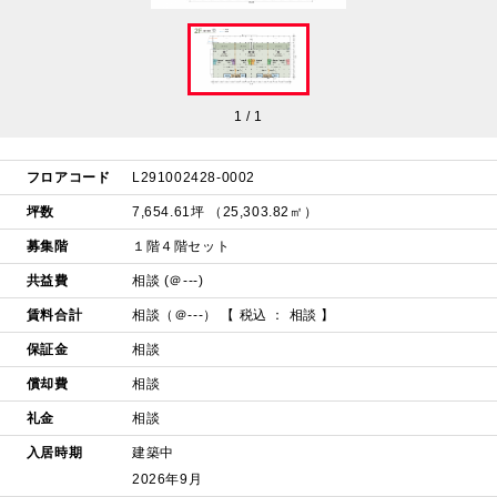
1
/
1
フロアコード
L291002428-0002
坪数
7,654.61坪 （25,303.82㎡）
募集階
１階４階セット
共益費
相談 (＠---)
賃料合計
相談（＠---）
【 税込 ： 相談 】
保証金
相談
償却費
相談
礼金
相談
入居時期
建築中
2026年9月