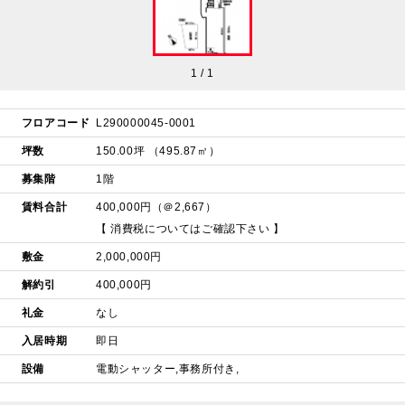
1
/
1
フロアコード
L290000045-0001
坪数
150.00坪 （495.87㎡）
募集階
1階
賃料合計
400,000円（＠2,667）
【 消費税についてはご確認下さい 】
敷金
2,000,000円
解約引
400,000円
礼金
なし
入居時期
即日
設備
電動シャッター,事務所付き,