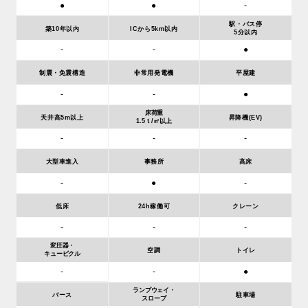
●
●
-
駅・バス停
築10年以内
ICから5km以内
5分以内
●
-
-
制震・免震構造
非常用発電機
平屋建
-
-
●
床荷重
天井高5m以上
昇降機(EV)
1.5ｔ/㎡以上
-
-
-
大型車進入
事務所
高床
-
●
-
低床
24h稼働可
クレーン
-
-
-
変圧器・
空調
トイレ
キュービクル
-
-
●
ランプウェイ・
バース
駐車場
スロープ