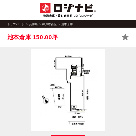
物流倉庫・貸し倉庫探しならロジナビ
トップページ
兵庫県
神戸市西区
池本倉庫
池本倉庫
150.00坪