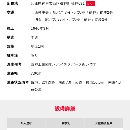
所在地
兵庫県神戸市西区櫨谷町福谷691
MAP
交通
「西神中央」駅バス 7分・バス停「福谷」徒歩2分
「明石」駅バス 38分・バス停「福谷」徒歩2分
竣工
1940年3月
構造
木造
規模
地上1階
駐車場
あり
倉庫備考
西神工業団地・ハイテクパーク近いです
道路幅
7.00m
道路状況備考
角地：2方道路 南西7.0ｍ公道 接面10.0ｍ 南東4.0
ｍ公道
設備詳細
即入居可
一棟貸し
大型物流倉庫