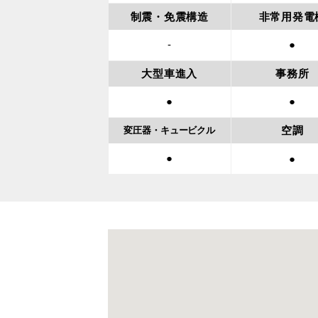
制震・免震構造
非常用発電
-
●
大型車進入
事務所
●
●
空調
変圧器・
キュービクル
●
●