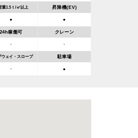
昇降機(EV)
荷重
1.5ｔ/㎡以上
●
●
24h稼働可
クレーン
-
-
駐車場
プウェイ・
スロープ
-
●