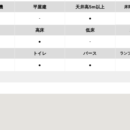
機
平屋建
天井高5m以上
床
-
●
高床
低床
●
-
トイレ
バース
ラン
●
●