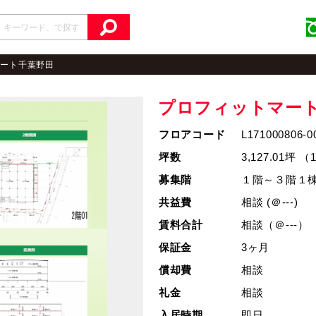
マート千葉野田
プロフィットマー
フロアコード
L171000806-0
坪数
3,127.01坪 （
募集階
１階～３階１
共益費
相談 (＠---)
賃料合計
相談（＠---）
保証金
3ヶ月
償却費
相談
礼金
相談
入居時期
即日