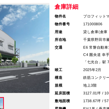
倉庫詳細
物件名
プロフィット
物件番号
171000806
用途
貸し倉庫(倉庫
所在地
千葉県野田市蕃昌
交通
E6 常磐自動車道
C4 圏央道 幸手I
「七光台」駅 
竣工
2025年2月
構造
鉄筋コンクリ
規模
地上3階
延床面積
3127.01坪 / 1
敷地面積
1738.67坪 / 5
昇降機
EV:1基 / 垂