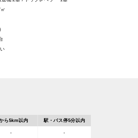
/㎡
）
台
沿い
Cから5km以内
駅・バス停
5分以内
-
-