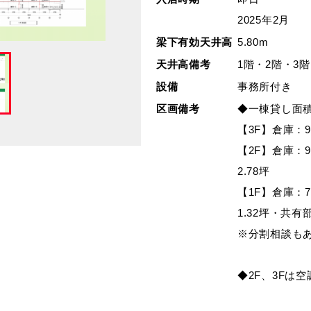
2025年2月
梁下有効天井高
5.80m
天井高備考
1階・2階・3階
設備
事務所付き
区画備考
◆一棟貸し面
【3F】倉庫：9
【2F】倉庫：9
2.78坪
【1F】倉庫：7
1.32坪・共有部
※分割相談も
◆2F、3Fは