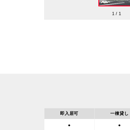
1
/
1
即入居可
一棟貸し
●
●