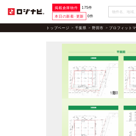
175件
掲載倉庫物件
0件
本日の新着･更新
トップページ
千葉県
野田市
プロフィット