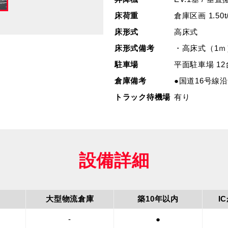
床荷重
倉庫区画 1.50t
床形式
高床式
床形式備考
・高床式（1ｍ
駐車場
平面駐車場 12
倉庫備考
●国道16号線
トラック待機場
有り
設備詳細
大型物流倉庫
築10年以内
I
-
●