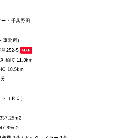
マート千葉野田
・事務所)
252-5
MAP
 柏IC 11.8km
C 18.5km
7分
ート（ＲＣ）
0337.25m2
747.69m2
直搬送機:2基 / ドックレベラー 1基