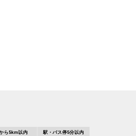
Cから5km以内
駅・バス停
5分以内