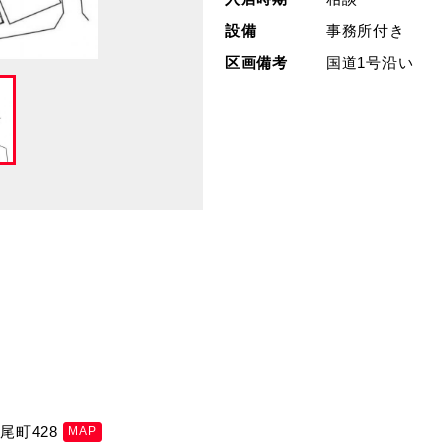
設備
事務所付き
区画備考
国道1号沿い
尾町428
MAP