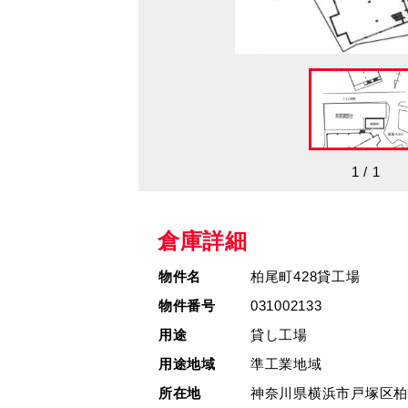
1
/
1
倉庫詳細
物件名
柏尾町428貸工場
物件番号
031002133
用途
貸し工場
用途地域
準工業地域
所在地
神奈川県横浜市戸塚区柏