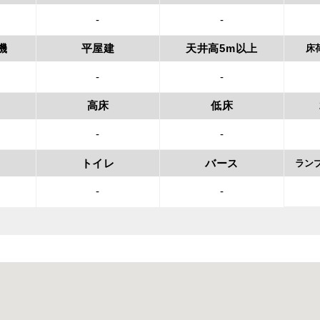
-
-
機
平屋建
天井高5m以上
床
-
-
高床
低床
-
-
トイレ
バース
ラン
-
-