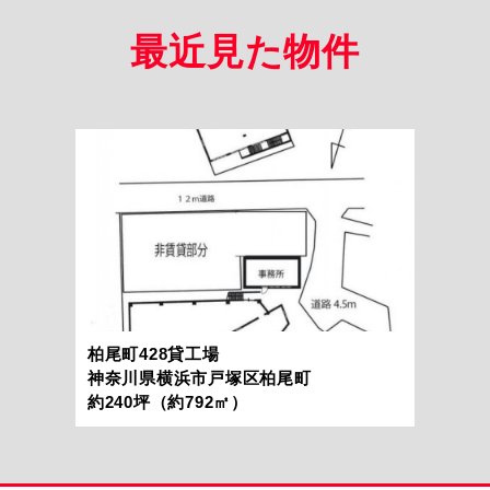
最近見た物件
柏尾町428貸工場
神奈川県横浜市戸塚区柏尾町
約240坪（約792㎡）