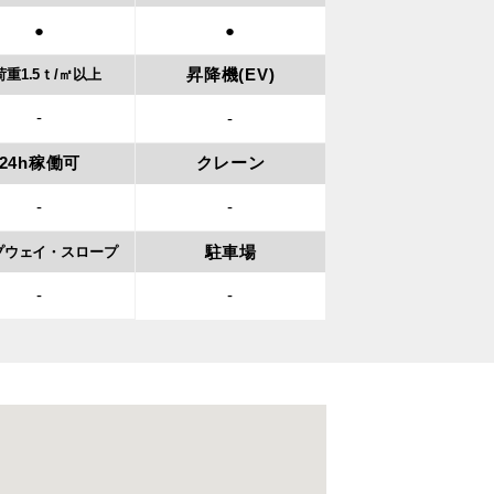
●
●
昇降機(EV)
荷重
1.5ｔ/㎡以上
-
-
24h稼働可
クレーン
-
-
駐車場
プウェイ・
スロープ
-
-