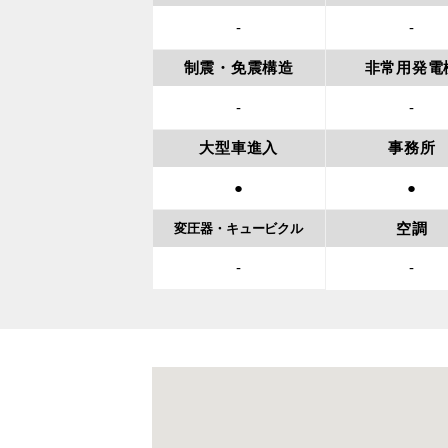
-
-
制震・免震構造
非常用発電
-
-
大型車進入
事務所
●
●
空調
変圧器・
キュービクル
-
-