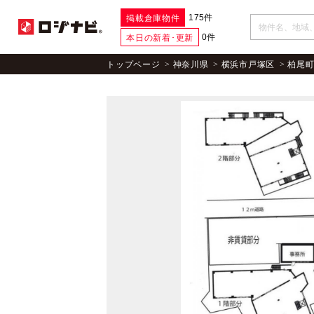
175件
掲載倉庫物件
0件
本日の新着･更新
トップページ
神奈川県
横浜市戸塚区
柏尾町