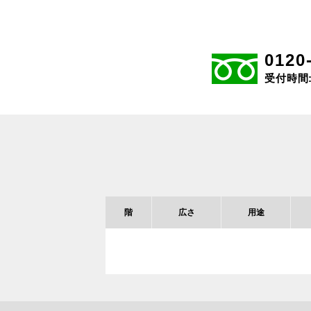
0120
受付時間: 
階
広さ
用途