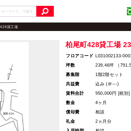
428貸工場
柏尾町428貸工場
2
フロアコード
L031002133-000
坪数
239.46坪 （791
募集階
1階2階セット
共益費
込み (＠---)
賃料合計
950,000円 [税別
敷金
4ヶ月
償却費
相談
礼金
2ヵ月分
入居時期
相談