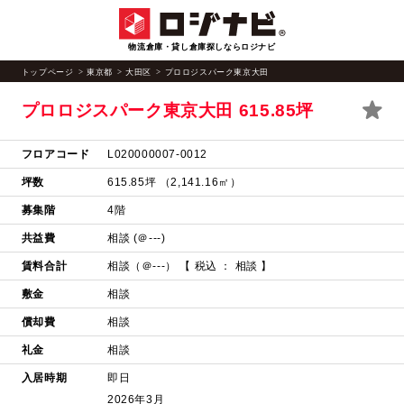
物流倉庫・貸し倉庫探しならロジナビ
トップページ
東京都
大田区
プロロジスパーク東京大田
プロロジスパーク東京大田
615.85坪
フロアコード
L020000007-0012
坪数
615.85坪 （2,141.16㎡）
募集階
4階
共益費
相談 (＠---)
賃料合計
相談（＠---）
【 税込 ： 相談 】
敷金
相談
償却費
相談
礼金
相談
入居時期
即日
2026年3月