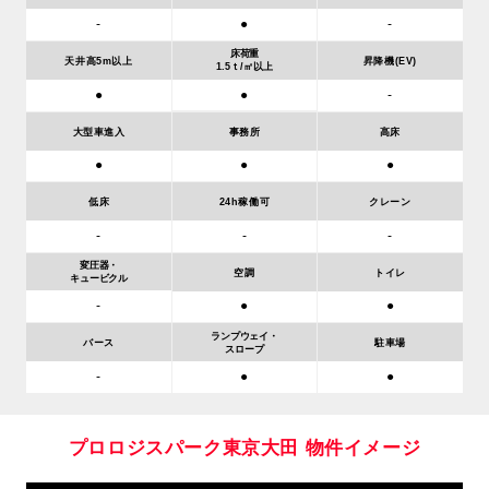
-
●
-
床荷重
天井高5m以上
昇降機(EV)
1.5ｔ/㎡以上
●
●
-
大型車進入
事務所
高床
●
●
●
低床
24h稼働可
クレーン
-
-
-
変圧器・
空調
トイレ
キュービクル
-
●
●
ランプウェイ・
バース
駐車場
スロープ
●
-
●
プロロジスパーク東京大田
物件イメージ