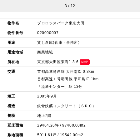
3
/
12
物件名
プロロジスパーク東京大田
物件番号
020000007
用途
貸し倉庫(倉庫・事務所)
用途地域
商業地域
所在地
東京都大田区東海1-3-6
MAP
交通
首都高速湾岸線 大井南IC 0.3km
首都高速１号羽田線 平和島IC 1km
「流通センター」駅 13分
竣工
2005年9月
構造
鉄骨鉄筋コンクリート（ＳＲＣ）
規模
地上7階
延床面積
29464.26坪 / 97400.00m2
敷地面積
5911.61坪 / 19542.00m2