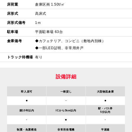
床荷重
倉庫区画 1.50t/㎡
床形式
高床式
床形式備考
1ｍ
駐車場
平面駐車場 63台
倉庫備考
◆カフェテリア、コンビニ（敷地内別棟）
◆一部LED証明、非常用井戸
トラック待機場
有り
設備詳細
即入居可
一棟貸し
大型物流倉庫
●
-
●
駅・バス停
築10年以内
ICから5km以内
5分以内
-
-
●
制震・免震構造
非常用発電機
平屋建