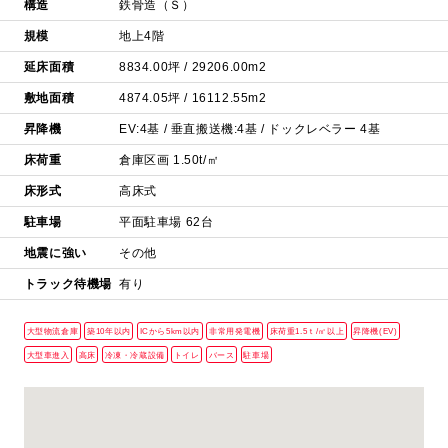
構造
鉄骨造（Ｓ）
規模
地上4階
延床面積
8834.00坪 / 29206.00m2
敷地面積
4874.05坪 / 16112.55m2
昇降機
EV:4基 / 垂直搬送機:4基 / ドックレベラー 4基
床荷重
倉庫区画 1.50t/㎡
床形式
高床式
駐車場
平面駐車場 62台
地震に強い
その他
トラック待機場
有り
大型物流倉庫
築10年以内
ICから5km以内
非常用発電機
床荷重1.5ｔ/㎡以上
昇降機(EV)
大型車進入
高床
冷凍・冷蔵設備
トイレ
バース
駐車場