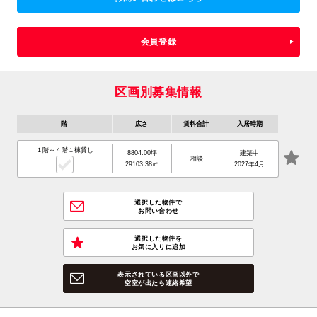
会員登録
区画別募集情報
階
広さ
賃料合計
入居時期
１階～４階１棟貸し
8804.00坪
建築中
相談
29103.38㎡
2027年4月
選択した物件で
お問い合わせ
選択した物件を
お気に入りに追加
表示されている区画以外で
空室が出たら連絡希望