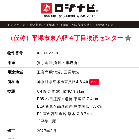
物流倉庫・貸し倉庫探しならロジナビ
トップページ
神奈川県
平塚市
（仮称）平塚市東八幡４丁目物流センター
（仮称）平塚市東八幡４丁目物流センター
物件番号
031002338
用途
貸し倉庫(倉庫・事務所)
用途地域
工業専用地域 / 工業地域
所在地
神奈川県平塚市東八幡4-6-40
MAP
交通
C4 圏央道 寒川南IC 3.3km
E85 小田原厚木道路 平塚IC 7.4km
E1A 新東名高速道路 厚木南IC 7.5km
E1 東名高速道路 厚木IC 8.7km
「平塚」駅
竣工
2027年3月