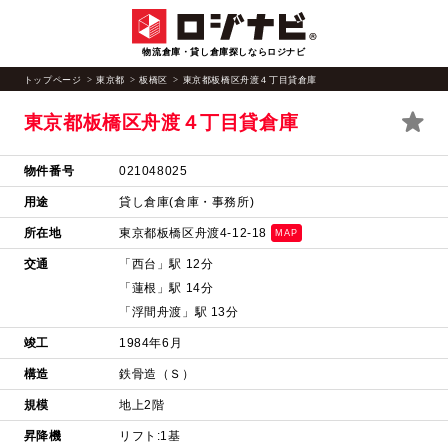
物流倉庫・貸し倉庫探しならロジナビ
トップページ
東京都
板橋区
東京都板橋区舟渡４丁目貸倉庫
東京都板橋区舟渡４丁目貸倉庫
物件番号
021048025
用途
貸し倉庫(倉庫・事務所)
所在地
東京都板橋区舟渡4-12-18
MAP
交通
「西台」駅 12分
「蓮根」駅 14分
「浮間舟渡」駅 13分
竣工
1984年6月
構造
鉄骨造（Ｓ）
規模
地上2階
昇降機
リフト:1基