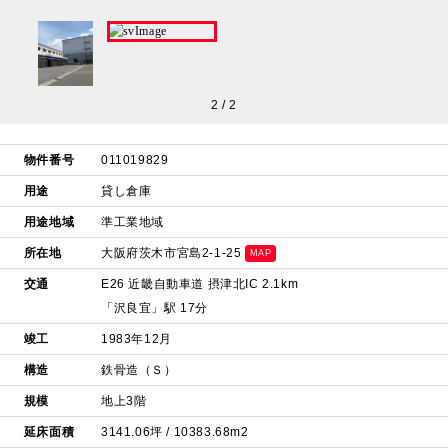
2
/
2
物件番号
011019829
用途
貸し倉庫
用途地域
準工業地域
所在地
大阪府茨木市宮島2-1-25
MAP
交通
E26 近畿自動車道 摂津北IC 2.1km
「沢良宜」駅 17分
竣工
1983年12月
構造
鉄骨造（Ｓ）
規模
地上3階
延床面積
3141.06坪 / 10383.68m2