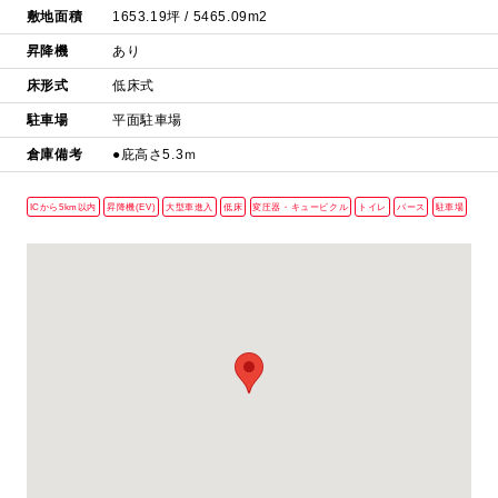
敷地面積
1653.19坪 / 5465.09m2
昇降機
あり
床形式
低床式
駐車場
平面駐車場
倉庫備考
●庇⾼さ5.3ｍ
ICから5km以内
昇降機(EV)
大型車進入
低床
変圧器・キュービクル
トイレ
バース
駐車場