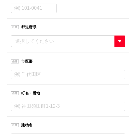
都道府県
任意
市区郡
任意
町名・番地
任意
建物名
任意