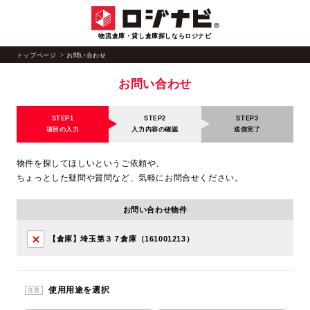
物流倉庫・貸し倉庫探しならロジナビ
トップページ
お問い合わせ
お問い合わせ
STEP1
STEP2
STEP3
項目の入力
入力内容の確認
送信完了
物件を探してほしいというご依頼や、
ちょっとした疑問や質問など、気軽にお問合せください。
お問い合わせ物件
【倉庫】埼玉第３７倉庫（161001213）
使用用途を選択
任意