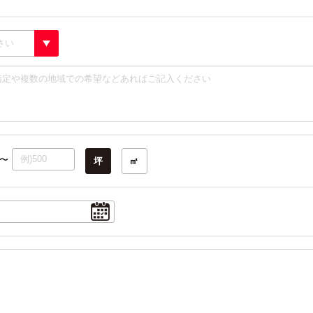
〜
坪
㎡