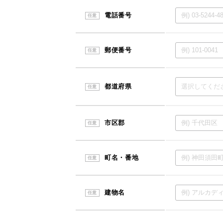
電話番号
任意
郵便番号
任意
都道府県
任意
市区郡
任意
町名・番地
任意
建物名
任意