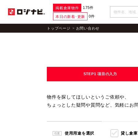
175件
掲載倉庫物件
0件
本日の新着･更新
トップページ
お問い合わせ
STEP1
項目の入力
物件を探してほしいというご依頼や、
ちょっとした疑問や質問など、気軽にお
使用用途を選択
貸し倉庫
任意