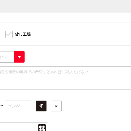
）
貸し工場
〜
坪
㎡