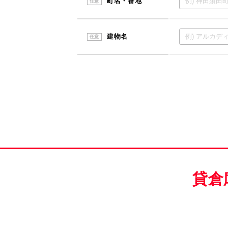
町名・番地
任意
建物名
任意
貸倉