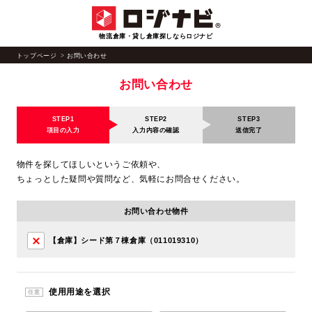
物流倉庫・貸し倉庫探しならロジナビ
トップページ
お問い合わせ
お問い合わせ
STEP1
STEP2
STEP3
項目の入力
入力内容の確認
送信完了
物件を探してほしいというご依頼や、
ちょっとした疑問や質問など、気軽にお問合せください。
お問い合わせ物件
【倉庫】シード第７棟倉庫（011019310）
使用用途を選択
任意