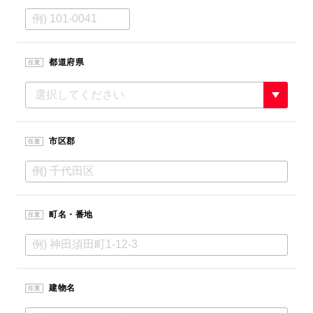
都道府県
任意
市区郡
任意
町名・番地
任意
建物名
任意