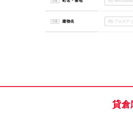
町名・番地
任意
建物名
任意
貸倉