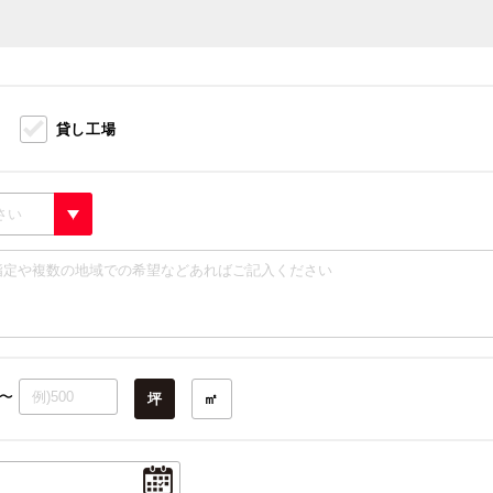
貸し工場
〜
坪
㎡